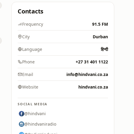
Contacts
Frequency
91.5 FM
City
Durban
Language
हिन्दी
Phone
+27 31 401 1122
Email
info@hindvani.co.za
Website
hindvani.co.za
SOCIAL MEDIA
@hindvani
@hindvaniradio