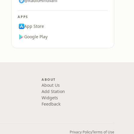
@RadioHindvani
APPS
App Store
Google Play
ABOUT
About Us
Add Station
Widgets
Feedback
Privacy Policy
Terms of Use