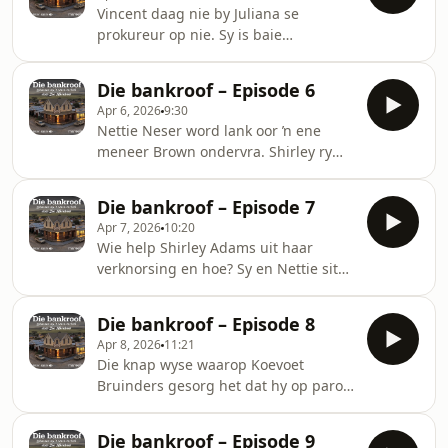
op sy spoor?
Vincent daag nie by Juliana se
prokureur op nie. Sy is baie
ongelukkig daaroor en staan hom by
sy huis voor. Hulle gee mekaar gas.
Die bankroof – Episode 6
Iemand nooi vir Vincent speelpark toe
Apr 6, 2026
9:30
met ŉ doel.
Nettie Neser word lank oor ŉ ene
meneer Brown ondervra. Shirley ry
om die aand op Kleinbult oor te slaap,
maar dit word ŉ uitstappie met ŉ
Die bankroof – Episode 7
lelike nadraai.
Apr 7, 2026
10:20
Wie help Shirley Adams uit haar
verknorsing en hoe? Sy en Nettie sit
lelik vas. Daar kom ŉ skokkende
waarheid op Philip Putter se plaas
Die bankroof – Episode 8
aan die lig.
Apr 8, 2026
11:21
Die knap wyse waarop Koevoet
Bruinders gesorg het dat hy op parool
vrygelaat word, verstom mense. Die
kaptein en Magriet stamp weer
Die bankroof – Episode 9