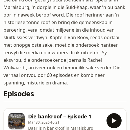
Maraisburg, 'n dorpie in die Suid-Kaap, waar 'n ou bank
oor 'n naweek beroof word. Die roof herinner aan 'n
historiese tonnelroof en bring die gemeenskap in
beroering, veral omdat miljoene én die inhoud van
sluitkissies verdwyn. Kaptein Van Rooy, reeds oorlaai
met onopgeloste sake, moet die ondersoek hanteer
terwyl die media en inwoners druk uitoefen. Sy
eksvrou, die ondersoekende joernalis Rachel
Wolvaardt, arriveer ook en bemoeilik sake verder. Die
verhaal ontvou oor 60 episodes en kombineer
spanning, misterie en drama.
Episodes
Die bankroof – Episode 1
Mar 30, 2026
10:21
Daar is ŉ bankroof in Maraisburg.