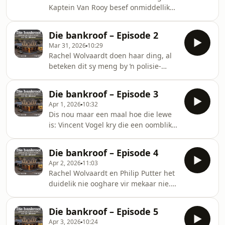
Kaptein Van Rooy besef onmiddellik
daar’s ooreenkomste tussen dié
bankroof en die een van Standard
Die bankroof – Episode 2
Bank in 1977 in Krugersdorp. Hy
Mar 31, 2026
10:29
besef die media gaan op die dorp
Rachel Wolvaardt doen haar ding, al
toesak. Waarop hy nie voorbereid was
beteken dit sy meng by ŉ polisie-
nie, is dat die top- ondersoekende
ondersoek in. Dit ontstel kaptein Van
joernalis wat daar opdaag, sy
Rooy. Hoe minder Magriet Manders
voormalige vrou, Rachel Wolvaardt, is.
Die bankroof – Episode 3
wil glo sy was by die bankroof
Apr 1, 2026
10:32
betrokke, hoe meer dui inligting op
Dis nou maar een maal hoe die lewe
die teendeel.
is: Vincent Vogel kry die een oomblik
ŉ onverwagse fantastiese aanbod, en
die volgende oomblik ontvang hy
Die bankroof – Episode 4
nuus wat hom byna ŉ hartaanval gee.
Apr 2, 2026
11:03
Rachel Wolvaardt en Philip Putter het
duidelik nie ooghare vir mekaar nie.
Philip besluit dis tyd om die goeie
werk wat sy oorlede vrou gedoen het,
Die bankroof – Episode 5
te laat herleef. Wat doen hy? Wie loop
Apr 3, 2026
10:24