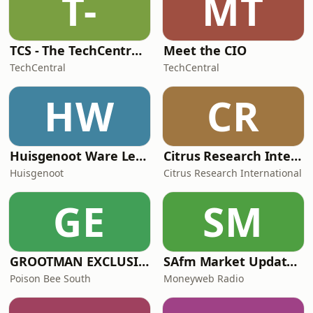
T-
MT
TCS - The TechCentral Show
Meet the CIO
TechCentral
TechCentral
HW
CR
Huisgenoot Ware Lewensdramas
Citrus Research International (CRI) Podcast
Huisgenoot
Citrus Research International
GE
SM
GROOTMAN EXCLUSIVE MIXTAPES
SAfm Market Update with Moneyweb
Poison Bee South
Moneyweb Radio