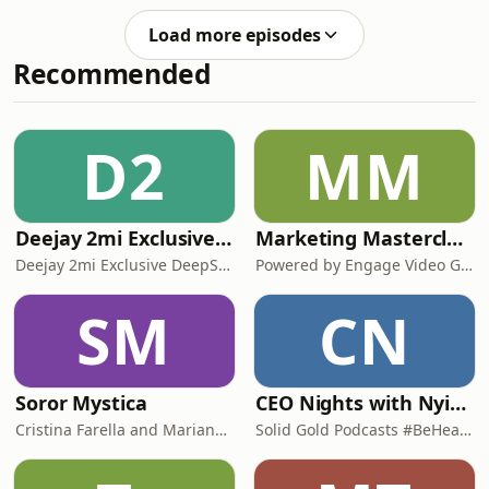
ongevraagd hulp aan om te probeer
Load more episodes
verseker die Fanie Manders
Recommended
Hulpfonds word ŉ werklikheid.
D2
MM
Deejay 2mi Exclusive DeepSoul Mix
Marketing Masterclasses
Deejay 2mi Exclusive DeepSoul Mix
Powered by Engage Video Group
SM
CN
Soror Mystica
CEO Nights with Nyimpini
Cristina Farella and Mariana Louis
Solid Gold Podcasts #BeHeard