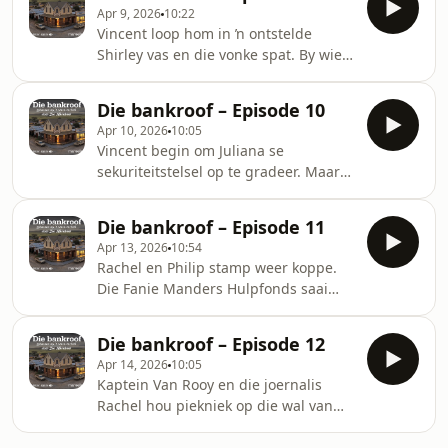
koppe. Het die Pauline Manders
Apr 9, 2026
10:22
Hulpfonds en die moord op Fanie
Vincent loop hom in ŉ ontstelde
Manders enige verband met mekaar?
Shirley vas en die vonke spat. By wie
gaan soek hy troos? Shirley besluit dis
tyd om die polisie daadwerklik by te
Die bankroof – Episode 10
staan.
Apr 10, 2026
10:05
Vincent begin om Juliana se
sekuriteitstelsel op te gradeer. Maar
ná ŉ besoek van die polisie verloop
die dag van sleg na slegter. Juliana
Die bankroof – Episode 11
moet inderhaas haar afsprake
Apr 13, 2026
10:54
kortknip en terugjaag huis toe … en
Rachel en Philip stamp weer koppe.
kry ŉ skok.
Die Fanie Manders Hulpfonds saai
groot verdeeldheid in die dorp. Daar
is iemand wat besluit dié fonds sal ŉ
Die bankroof – Episode 12
werklikheid word al spat die vonke.
Apr 14, 2026
10:05
Kaptein Van Rooy en die joernalis
Rachel hou piekniek op die wal van
die Canolarivier, maar dis meer as net
ŉ onskuldige piekniek. Iemand bied