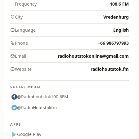
Frequency
100.6 FM
City
Vredenburg
Language
English
Phone
+66 986797993
Email
radiohoutstokonline@gmail.com
Website
radiohoutstok.fm
SOCIAL MEDIA
@Radiohoutstok100.6FM
@RadioHoutstokfm
APPS
Google Play