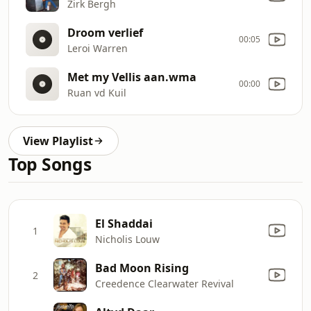
Zirk Bergh
Droom verlief
00:05
Leroi Warren
Met my Vellis aan.wma
00:00
Ruan vd Kuil
View Playlist
Top Songs
El Shaddai
1
Nicholis Louw
Bad Moon Rising
2
Creedence Clearwater Revival