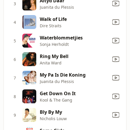
Altyd Daar
3
Juanita du Plessis
Walk of Life
4
Dire Straits
Waterblommetjies
5
Sonja Herholdt
Ring My Bell
6
Anita Ward
My Pa Is Die Koning
7
Juanita du Plessis
Get Down On It
8
Kool & The Gang
Bly By My
9
Nicholis Louw